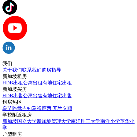
我们
关于我们
联系我们
购房指导
新加坡租房
HDB出租
公寓出租
有地住宅出租
新加坡买房
HDB出售
公寓出售
有地住宅出售
租房热区
乌节路
武吉知马
裕廊西
兀兰
义顺
学校附近租房
新加坡国立大学
新加坡管理大学
南洋理工大学
南洋小学
英华小
学
户型租房