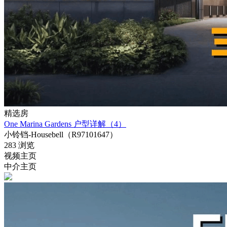
精选房
One Marina Gardens 户型详解（4）
小铃铛-Housebell（R97101647）
283 浏览
视频主页
中介主页