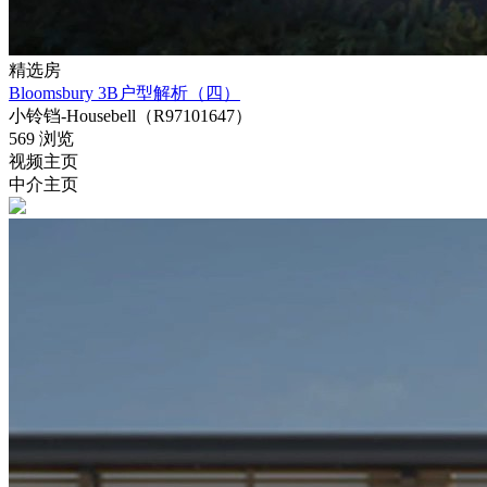
精选房
Bloomsbury 3B户型解析（四）
小铃铛-Housebell（R97101647）
569 浏览
视频主页
中介主页