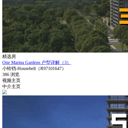
精选房
One Marina Gardens 户型详解（3）
小铃铛-Housebell（R97101647）
386 浏览
视频主页
中介主页