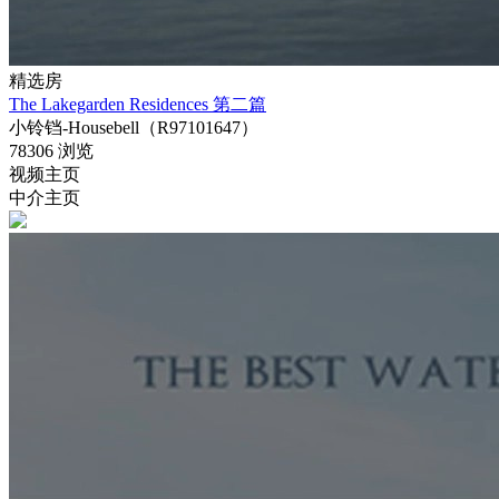
精选房
The Lakegarden Residences 第二篇
小铃铛-Housebell（R97101647）
78306 浏览
视频主页
中介主页