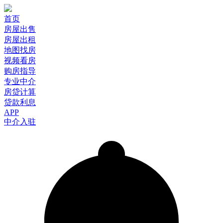
首页
房屋出售
房屋出租
地图找房
视频看房
购房指导
专业中介
房贷计算
贷款利息
APP
中介入驻