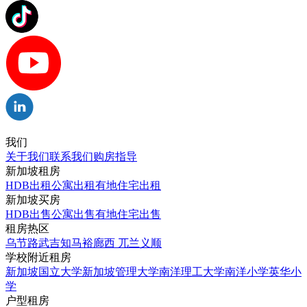
我们
关于我们
联系我们
购房指导
新加坡租房
HDB出租
公寓出租
有地住宅出租
新加坡买房
HDB出售
公寓出售
有地住宅出售
租房热区
乌节路
武吉知马
裕廊西
兀兰
义顺
学校附近租房
新加坡国立大学
新加坡管理大学
南洋理工大学
南洋小学
英华小
学
户型租房