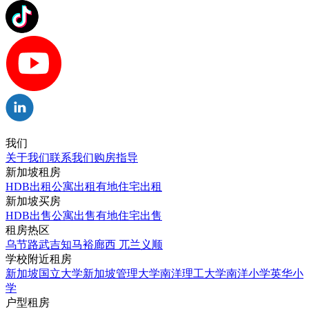
我们
关于我们
联系我们
购房指导
新加坡租房
HDB出租
公寓出租
有地住宅出租
新加坡买房
HDB出售
公寓出售
有地住宅出售
租房热区
乌节路
武吉知马
裕廊西
兀兰
义顺
学校附近租房
新加坡国立大学
新加坡管理大学
南洋理工大学
南洋小学
英华小
学
户型租房