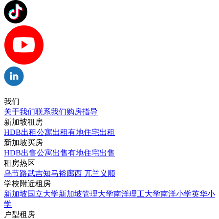
我们
关于我们
联系我们
购房指导
新加坡租房
HDB出租
公寓出租
有地住宅出租
新加坡买房
HDB出售
公寓出售
有地住宅出售
租房热区
乌节路
武吉知马
裕廊西
兀兰
义顺
学校附近租房
新加坡国立大学
新加坡管理大学
南洋理工大学
南洋小学
英华小
学
户型租房