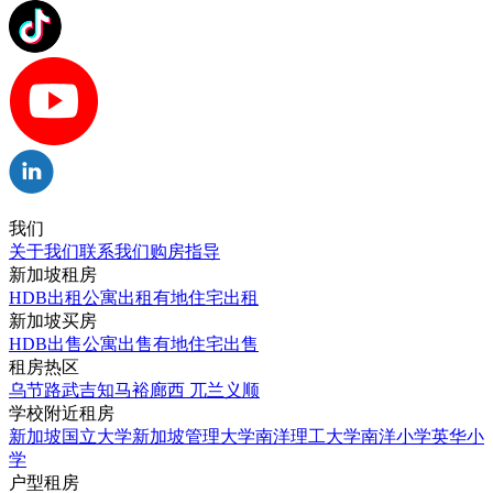
我们
关于我们
联系我们
购房指导
新加坡租房
HDB出租
公寓出租
有地住宅出租
新加坡买房
HDB出售
公寓出售
有地住宅出售
租房热区
乌节路
武吉知马
裕廊西
兀兰
义顺
学校附近租房
新加坡国立大学
新加坡管理大学
南洋理工大学
南洋小学
英华小
学
户型租房