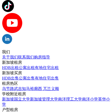
我们
关于我们
联系我们
购房指导
新加坡租房
HDB出租
公寓出租
有地住宅出租
新加坡买房
HDB出售
公寓出售
有地住宅出售
租房热区
乌节路
武吉知马
裕廊西
兀兰
义顺
学校附近租房
新加坡国立大学
新加坡管理大学
南洋理工大学
南洋小学
英华小
学
户型租房