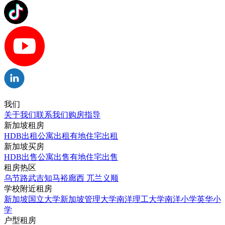
我们
关于我们
联系我们
购房指导
新加坡租房
HDB出租
公寓出租
有地住宅出租
新加坡买房
HDB出售
公寓出售
有地住宅出售
租房热区
乌节路
武吉知马
裕廊西
兀兰
义顺
学校附近租房
新加坡国立大学
新加坡管理大学
南洋理工大学
南洋小学
英华小
学
户型租房