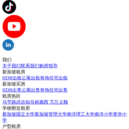
我们
关于我们
联系我们
购房指导
新加坡租房
HDB出租
公寓出租
有地住宅出租
新加坡买房
HDB出售
公寓出售
有地住宅出售
租房热区
乌节路
武吉知马
裕廊西
兀兰
义顺
学校附近租房
新加坡国立大学
新加坡管理大学
南洋理工大学
南洋小学
英华小
学
户型租房