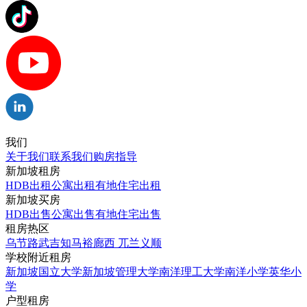
我们
关于我们
联系我们
购房指导
新加坡租房
HDB出租
公寓出租
有地住宅出租
新加坡买房
HDB出售
公寓出售
有地住宅出售
租房热区
乌节路
武吉知马
裕廊西
兀兰
义顺
学校附近租房
新加坡国立大学
新加坡管理大学
南洋理工大学
南洋小学
英华小
学
户型租房