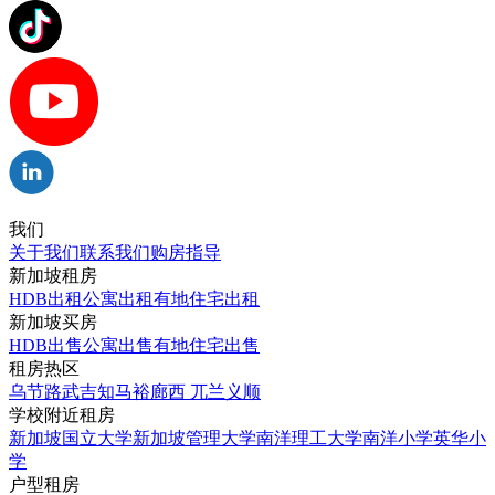
我们
关于我们
联系我们
购房指导
新加坡租房
HDB出租
公寓出租
有地住宅出租
新加坡买房
HDB出售
公寓出售
有地住宅出售
租房热区
乌节路
武吉知马
裕廊西
兀兰
义顺
学校附近租房
新加坡国立大学
新加坡管理大学
南洋理工大学
南洋小学
英华小
学
户型租房