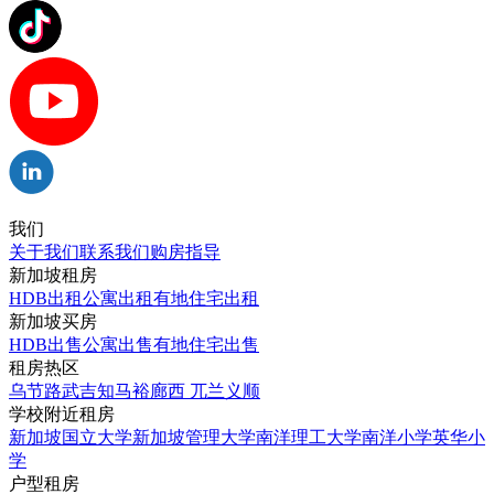
我们
关于我们
联系我们
购房指导
新加坡租房
HDB出租
公寓出租
有地住宅出租
新加坡买房
HDB出售
公寓出售
有地住宅出售
租房热区
乌节路
武吉知马
裕廊西
兀兰
义顺
学校附近租房
新加坡国立大学
新加坡管理大学
南洋理工大学
南洋小学
英华小
学
户型租房