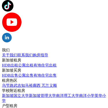
我们
关于我们
联系我们
购房指导
新加坡租房
HDB出租
公寓出租
有地住宅出租
新加坡买房
HDB出售
公寓出售
有地住宅出售
租房热区
乌节路
武吉知马
裕廊西
兀兰
义顺
学校附近租房
新加坡国立大学
新加坡管理大学
南洋理工大学
南洋小学
英华小
学
户型租房