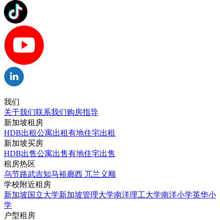
我们
关于我们
联系我们
购房指导
新加坡租房
HDB出租
公寓出租
有地住宅出租
新加坡买房
HDB出售
公寓出售
有地住宅出售
租房热区
乌节路
武吉知马
裕廊西
兀兰
义顺
学校附近租房
新加坡国立大学
新加坡管理大学
南洋理工大学
南洋小学
英华小
学
户型租房