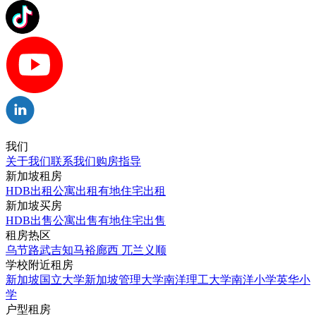
我们
关于我们
联系我们
购房指导
新加坡租房
HDB出租
公寓出租
有地住宅出租
新加坡买房
HDB出售
公寓出售
有地住宅出售
租房热区
乌节路
武吉知马
裕廊西
兀兰
义顺
学校附近租房
新加坡国立大学
新加坡管理大学
南洋理工大学
南洋小学
英华小
学
户型租房