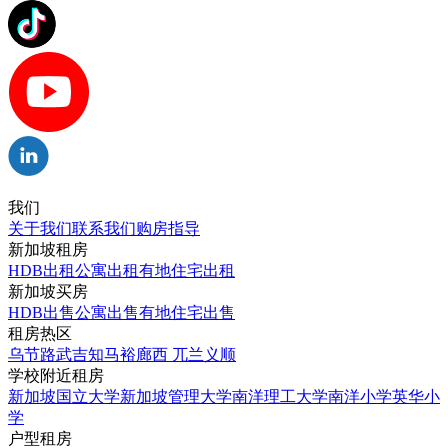
我们
关于我们
联系我们
购房指导
新加坡租房
HDB出租
公寓出租
有地住宅出租
新加坡买房
HDB出售
公寓出售
有地住宅出售
租房热区
乌节路
武吉知马
裕廊西
兀兰
义顺
学校附近租房
新加坡国立大学
新加坡管理大学
南洋理工大学
南洋小学
英华小
学
户型租房