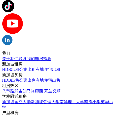
我们
关于我们
联系我们
购房指导
新加坡租房
HDB出租
公寓出租
有地住宅出租
新加坡买房
HDB出售
公寓出售
有地住宅出售
租房热区
乌节路
武吉知马
裕廊西
兀兰
义顺
学校附近租房
新加坡国立大学
新加坡管理大学
南洋理工大学
南洋小学
英华小
学
户型租房