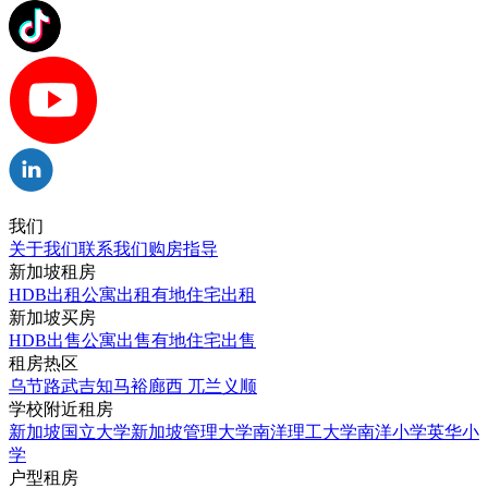
我们
关于我们
联系我们
购房指导
新加坡租房
HDB出租
公寓出租
有地住宅出租
新加坡买房
HDB出售
公寓出售
有地住宅出售
租房热区
乌节路
武吉知马
裕廊西
兀兰
义顺
学校附近租房
新加坡国立大学
新加坡管理大学
南洋理工大学
南洋小学
英华小
学
户型租房