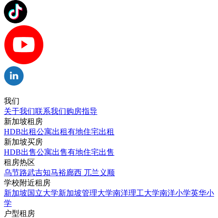
我们
关于我们
联系我们
购房指导
新加坡租房
HDB出租
公寓出租
有地住宅出租
新加坡买房
HDB出售
公寓出售
有地住宅出售
租房热区
乌节路
武吉知马
裕廊西
兀兰
义顺
学校附近租房
新加坡国立大学
新加坡管理大学
南洋理工大学
南洋小学
英华小
学
户型租房