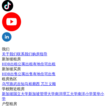
我们
关于我们
联系我们
购房指导
新加坡租房
HDB出租
公寓出租
有地住宅出租
新加坡买房
HDB出售
公寓出售
有地住宅出售
租房热区
乌节路
武吉知马
裕廊西
兀兰
义顺
学校附近租房
新加坡国立大学
新加坡管理大学
南洋理工大学
南洋小学
英华小
学
户型租房