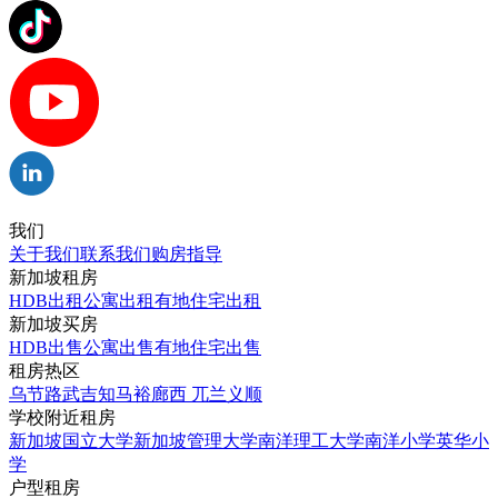
我们
关于我们
联系我们
购房指导
新加坡租房
HDB出租
公寓出租
有地住宅出租
新加坡买房
HDB出售
公寓出售
有地住宅出售
租房热区
乌节路
武吉知马
裕廊西
兀兰
义顺
学校附近租房
新加坡国立大学
新加坡管理大学
南洋理工大学
南洋小学
英华小
学
户型租房