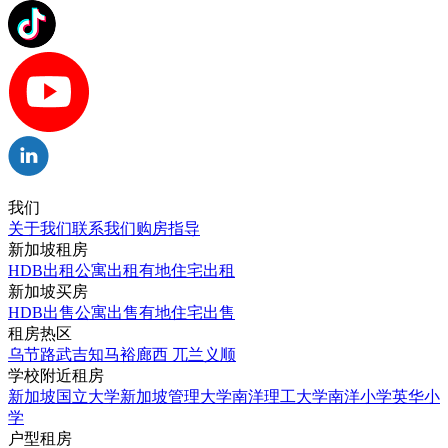
我们
关于我们
联系我们
购房指导
新加坡租房
HDB出租
公寓出租
有地住宅出租
新加坡买房
HDB出售
公寓出售
有地住宅出售
租房热区
乌节路
武吉知马
裕廊西
兀兰
义顺
学校附近租房
新加坡国立大学
新加坡管理大学
南洋理工大学
南洋小学
英华小
学
户型租房