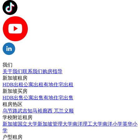
我们
关于我们
联系我们
购房指导
新加坡租房
HDB出租
公寓出租
有地住宅出租
新加坡买房
HDB出售
公寓出售
有地住宅出售
租房热区
乌节路
武吉知马
裕廊西
兀兰
义顺
学校附近租房
新加坡国立大学
新加坡管理大学
南洋理工大学
南洋小学
英华小
学
户型租房