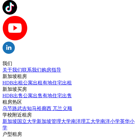
我们
关于我们
联系我们
购房指导
新加坡租房
HDB出租
公寓出租
有地住宅出租
新加坡买房
HDB出售
公寓出售
有地住宅出售
租房热区
乌节路
武吉知马
裕廊西
兀兰
义顺
学校附近租房
新加坡国立大学
新加坡管理大学
南洋理工大学
南洋小学
英华小
学
户型租房