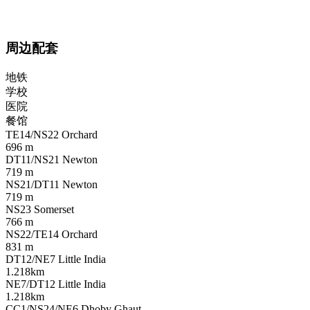
周边配套
地铁
学校
医院
餐馆
TE14/NS22 Orchard
696 m
DT11/NS21 Newton
719 m
NS21/DT11 Newton
719 m
NS23 Somerset
766 m
NS22/TE14 Orchard
831 m
DT12/NE7 Little India
1.218km
NE7/DT12 Little India
1.218km
CC1/NS24/NE6 Dhoby Ghaut