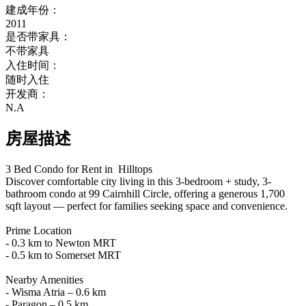
建成年份：
2011
是否带家具：
不带家具
入住时间：
随时入住
开发商：
N.A
房屋描述
3 Bed Condo for Rent in  Hilltops
Discover comfortable city living in this 3-bedroom + study, 3-
bathroom condo at 99 Cairnhill Circle, offering a generous 1,700 
sqft layout — perfect for families seeking space and convenience.
Prime Location
- 0.3 km to Newton MRT
- 0.5 km to Somerset MRT
Nearby Amenities
- Wisma Atria – 0.6 km
- Paragon – 0.5 km