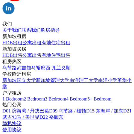
我们
关于我们
联系我们
购房指导
新加坡租房
HDB出租
公寓出租
有地住宅出租
新加坡买房
HDB出售
公寓出售
有地住宅出售
租房热区
乌节路
武吉知马
裕廊西
兀兰
义顺
学校附近租房
新加坡国立大学
新加坡管理大学
南洋理工大学
南洋小学
英华小
学
户型租房
1 Bedroom
2 Bedroom
3 Bedroom
4 Bedroom
5+ Bedroom
热门公寓
D01 滨海湾 / 丹戎巴葛
D09 乌节路 / 纽顿
D15 东海岸 / 加东
D21
武吉知马 / 美世界
D22 裕廊东
隐私协议
使用协议