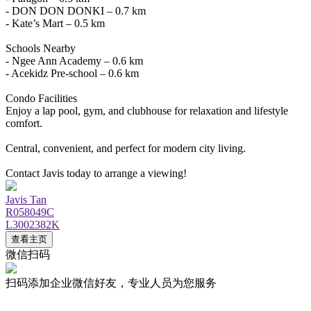
- DON DON DONKI – 0.7 km
- Kate’s Mart – 0.5 km
Schools Nearby
- Ngee Ann Academy – 0.6 km
- Acekidz Pre-school – 0.6 km
Condo Facilities
Enjoy a lap pool, gym, and clubhouse for relaxation and lifestyle 
comfort.
Central, convenient, and perfect for modern city living.
Contact Javis today to arrange a viewing!
Javis Tan
R058049C
L3002382K
查看主页
微信扫码
扫码添加企业微信好友，专业人员为您服务