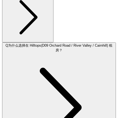
Q
为什么选择在 Hilltops(D09 Orchard Road / River Valley / Cairnhill) 租
房？